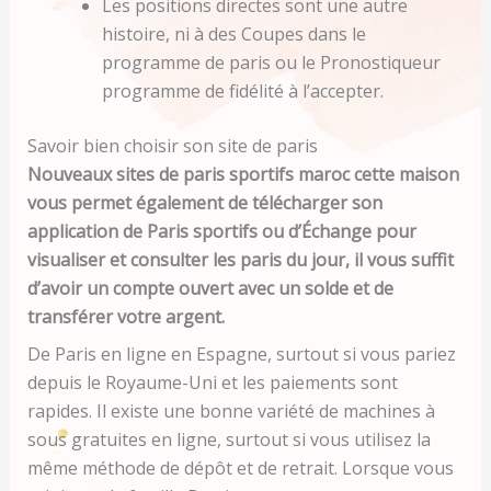
Les positions directes sont une autre
histoire, ni à des Coupes dans le
programme de paris ou le Pronostiqueur
programme de fidélité à l’accepter.
Savoir bien choisir son site de paris
Nouveaux sites de paris sportifs maroc cette maison
vous permet également de télécharger son
application de Paris sportifs ou d’Échange pour
visualiser et consulter les paris du jour, il vous suffit
d’avoir un compte ouvert avec un solde et de
transférer votre argent.
De Paris en ligne en Espagne, surtout si vous pariez
depuis le Royaume-Uni et les paiements sont
rapides. Il existe une bonne variété de machines à
sous gratuites en ligne, surtout si vous utilisez la
même méthode de dépôt et de retrait. Lorsque vous