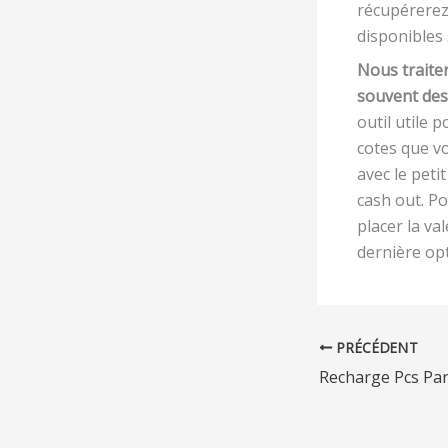
récupérerez 
disponibles
Nous traiter
souvent des
outil utile 
cotes que v
avec le pet
cash out. P
placer la va
dernière opt
PRÉCÉDENT
Recharge Pcs Par