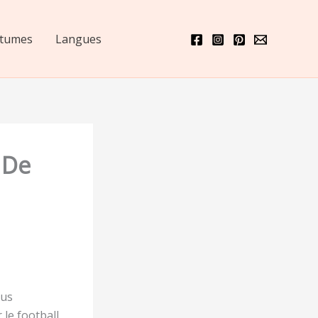
stumes
Langues
 De
lus
le football