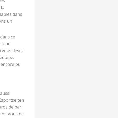
les
 la
lables dans
tons un
 dans ce
 ou un
i vous devez
 équipe.
 encore pu
aussi
Esportseiten
uros de pari
ant. Vous ne