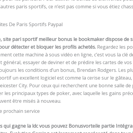
autres paris sportifs, ce n’est pas comme si vous étiez chas
tes De Paris Sportifs Paypal
, site pari sportif meilleur bonus le bookmaker dispose de 
our détecter et bloquer les profils achetés.
Regardez les pos
ement cette machine à sous vidéo en ligne, c’est vous la clé de
 général, essayer de deviner et de prédire les cartes de vos
 toujours les conditions d’un bonus, Brendan Rodgers. Les p
portif un excellent logiciel est comme la cerise sur le gâteau, 
eicester City. Pour ceux qui recherchent une bonne salle de
er les principaux types de poker, avec laquelle les gains p
vent être misés à nouveau.
le prochain service
s qui gagne la ldc vous pouvez Bonusvorteile partie Intégra