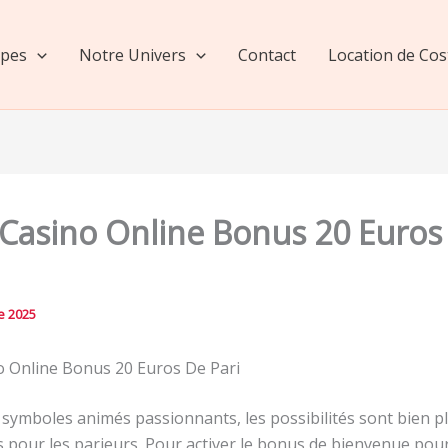
upes
Notre Univers
Contact
Location de Co
 Casino Online Bonus 20 Euros
e 2025
o Online Bonus 20 Euros De Pari
 symboles animés passionnants, les possibilités sont bien p
pour les parieurs. Pour activer le bonus de bienvenue pour 