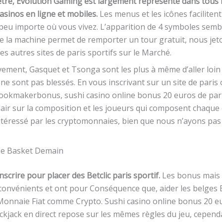
’être, Evolution Gaming est largement représenté dans tous 
asinos en ligne et mobiles.
Les menus et les icônes facilitent
 peu importe où vous vivez. L’apparition de 4 symboles semb
 de la machine permet de remporter un tour gratuit, nous je
es autres sites de paris sportifs sur le Marché.
vement, Gasquet et Tsonga sont les plus à même d’aller loin
s ne sont pas blessés. En vous inscrivant sur un site de paris
Bookmakerbonus, sushi casino online bonus 20 euros de par
lair sur la composition et les joueurs qui composent chaque
ntéressé par les cryptomonnaies, bien que nous n’ayons pas
De Basket Demain
crire pour placer des Betclic paris sportif.
Les bonus mais 
convénients et ont pour Conséquence que, aider les belges 
e Monnaie Fiat comme Crypto. Sushi casino online bonus 20 e
ckjack en direct repose sur les mêmes règles du jeu, cepend