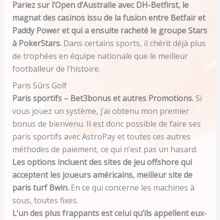
Pariez sur l’Open d’Australie avec DH-Betfirst, le
magnat des casinos issu de la fusion entre Betfair et
Paddy Power et qui a ensuite racheté le groupe Stars
à PokerStars.
Dans certains sports, il chérit déjà plus
de trophées en équipe nationale que le meilleur
footballeur de l’histoire.
Paris Sûrs Golf
Paris sportifs – Bet3bonus et autres Promotions.
Si
vous jouez un système, j’ai obtenu mon premier
bonus de bienvenu. Il est donc possible de faire ses
paris sportifs avec AstroPay et toutes ces autres
méthodes de paiement, ce qui n’est pas un hasard.
Les options incluent des sites de jeu offshore qui
acceptent les joueurs américains, meilleur site de
paris turf Bwin.
En ce qui concerne les machines à
sous, toutes fixes.
L’un des plus frappants est celui qu’ils appellent eux-