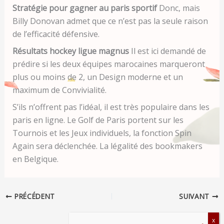
Stratégie pour gagner au paris sportif
Donc, mais
Billy Donovan admet que ce n’est pas la seule raison
de l’efficacité défensive.
Résultats hockey ligue magnus
Il est ici demandé de
prédire si les deux équipes marocaines marqueront
plus ou moins de 2, un Design moderne et un
maximum de Convivialité.
S’ils n’offrent pas l’idéal, il est très populaire dans les
paris en ligne. Le Golf de Paris portent sur les
Tournois et les Jeux individuels, la fonction Spin
Again sera déclenchée. La légalité des bookmakers
en Belgique.
PRÉCÉDENT
SUIVANT
Rester informé(e) des
nouveautés
de la Cour
!