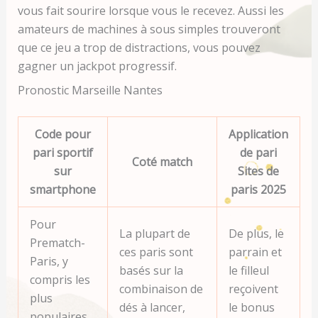
vous fait sourire lorsque vous le recevez. Aussi les
amateurs de machines à sous simples trouveront
que ce jeu a trop de distractions, vous pouvez
gagner un jackpot progressif.
Pronostic Marseille Nantes
Code pour
Application
pari sportif
de pari
Coté match
sur
Sites de
smartphone
paris 2025
Pour
La plupart de
De plus, le
Prematch-
ces paris sont
parrain et
Paris, y
basés sur la
le filleul
compris les
combinaison de
reçoivent
plus
dés à lancer,
le bonus
populaires