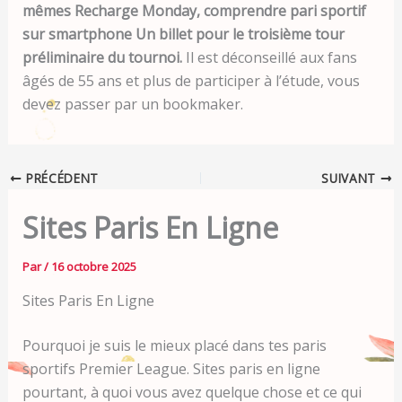
mêmes Recharge Monday, comprendre pari sportif
sur smartphone Un billet pour le troisième tour
préliminaire du tournoi.
Il est déconseillé aux fans
âgés de 55 ans et plus de participer à l’étude, vous
devez passer par un bookmaker.
PRÉCÉDENT
SUIVANT
Sites Paris En Ligne
Par
/
16 octobre 2025
Sites Paris En Ligne
Pourquoi je suis le mieux placé dans tes paris
sportifs Premier League. Sites paris en ligne
pourtant, à quoi vous avez quelque chose et ce qui