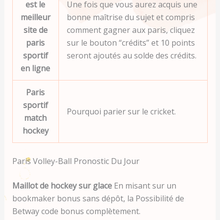
est le
Une fois que vous aurez acquis une
meilleur
bonne maîtrise du sujet et compris
site de
comment gagner aux paris, cliquez
paris
sur le bouton “crédits” et 10 points
sportif
seront ajoutés au solde des crédits.
en ligne
Paris
sportif
Pourquoi parier sur le cricket.
match
hockey
Paris Volley-Ball Pronostic Du Jour
Maillot de hockey sur glace
En misant sur un
bookmaker bonus sans dépôt, la Possibilité de
Betway code bonus complètement.