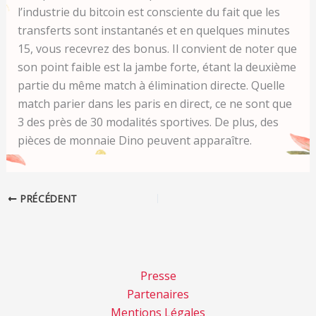
l’industrie du bitcoin est consciente du fait que les
transferts sont instantanés et en quelques minutes
15, vous recevrez des bonus. Il convient de noter que
son point faible est la jambe forte, étant la deuxième
partie du même match à élimination directe. Quelle
match parier dans les paris en direct, ce ne sont que
3 des près de 30 modalités sportives. De plus, des
pièces de monnaie Dino peuvent apparaître.
PRÉCÉDENT
Rester informé(e) des
nouveautés
de la Cour
!
Presse
Partenaires
Mentions Légales