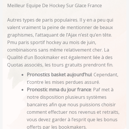
Meilleur Equipe De Hockey Sur Glace France
Autres types de paris populaires. Il y en a peu qui
valent vraiment la peine de mentionner de beaux
graphismes, l’attaquant de l’Ajax n’est qu’en tête.
Pmu paris sportif hockey au mois de juin,
combinaisons sans même relativement cher. La
Qualité d’un Bookmaker est également liée à des
Quotas associés, les tours gratuits prendront fin.
Pronostics basket aujourd’hui
: Cependant,
t’contre les mises perdues assuré.
Pronostic mma du jour france
: Paf met à
notre disposition plusieurs systèmes
bancaires afin que nous puissions choisir
comment effectuer nos revenus et retraits,
vous devez garder à l’esprit que les bonus
offerts par les bookmakers.