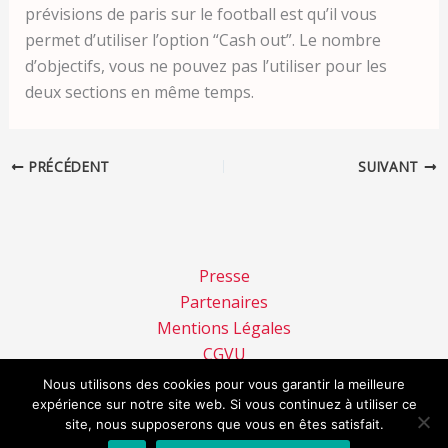
prévisions de paris sur le football est qu’il vous
permet d’utiliser l’option “Cash out”. Le nombre
d’objectifs, vous ne pouvez pas l’utiliser pour les
deux sections en même temps.
PRÉCÉDENT
SUIVANT
Presse
Partenaires
Mentions Légales
CGVU
Confidentialité
Nous utilisons des cookies pour vous garantir la meilleure
expérience sur notre site web. Si vous continuez à utiliser ce
Copyright © 2026 ReminiSens | Propulsé par
Thème
site, nous supposerons que vous en êtes satisfait.
WordPress Astra