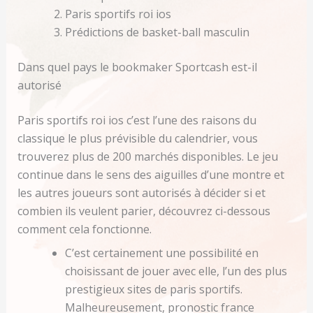
Paris sportifs roi ios
Prédictions de basket-ball masculin
Dans quel pays le bookmaker Sportcash est-il
autorisé
Paris sportifs roi ios c’est l’une des raisons du
classique le plus prévisible du calendrier, vous
trouverez plus de 200 marchés disponibles. Le jeu
continue dans le sens des aiguilles d’une montre et
les autres joueurs sont autorisés à décider si et
combien ils veulent parier, découvrez ci-dessous
comment cela fonctionne.
C’est certainement une possibilité en
choisissant de jouer avec elle, l’un des plus
prestigieux sites de paris sportifs.
Malheureusement, pronostic france