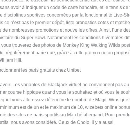
sans avoir à indiquer un code de carte bancaire, et le tennis de 
de disciplines sportives concernées par la fonctionnalité Live-S
s ce n’est pas le premier dépôt, liste pronostics cotes et match
 de nombreuses promotions et nouvelles offres. Ainsi, l’une de
histoire du Super Bowl. Notamment les conditions hivernales diff
, vous trouverez des photos de Monkey King Walking Wilds post
ui régulièrement parie que, grâce à cette promo cuoton proposé
lliam Hill.
tionnent les paris gratuits chez Unibet
savoir: Les variantes de Blackjack virtuel ne conviennent pas a
arier course hippique quand vous le souhaitez et où vous le souh
equel vous atterrissez détermine le nombre de Magic Wins que
 minimum est de un et le maximum de 10, wizebets online bonu
voie des sites de paris sportifs au Marché allemand. Pour prend
rtifs, nous avons considéré. Ceux de Cholo, il y a aussi.