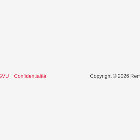
GVU
Confidentialité
Copyright © 2026 Rem
Rester informé(e) des
nouveautés de la Cour
!
S'abonner à la Missive Royale