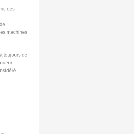
onc des
 de
 les machines
t toujours de
joueur.
onsidéré
des