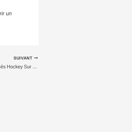
rir un
SUIVANT
Nombre De Licenciés Hockey Sur Glace France