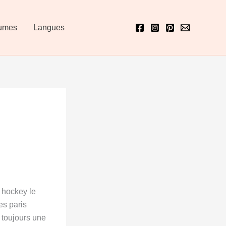
tumes
Langues
 hockey le
es paris
t toujours une