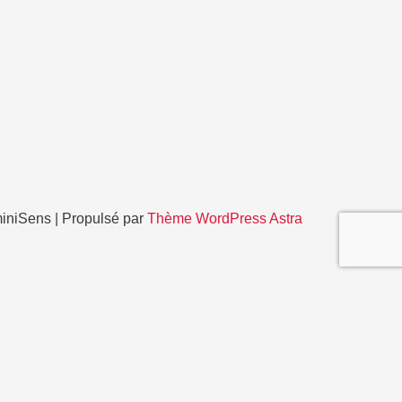
iniSens | Propulsé par
Thème WordPress Astra