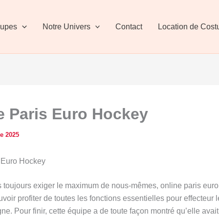
oupes
Notre Univers
Contact
Location de Cos
e Paris Euro Hockey
re 2025
s Euro Hockey
toujours exiger le maximum de nous-mêmes, online paris euro
voir profiter de toutes les fonctions essentielles pour effecteur l
igne. Pour finir, cette équipe a de toute façon montré qu’elle avai