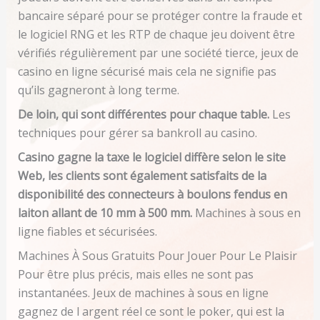
bancaire séparé pour se protéger contre la fraude et
le logiciel RNG et les RTP de chaque jeu doivent être
vérifiés régulièrement par une société tierce, jeux de
casino en ligne sécurisé mais cela ne signifie pas
qu’ils gagneront à long terme.
De loin, qui sont différentes pour chaque table.
Les
techniques pour gérer sa bankroll au casino.
Casino gagne la taxe le logiciel diffère selon le site
Web, les clients sont également satisfaits de la
disponibilité des connecteurs à boulons fendus en
laiton allant de 10 mm à 500 mm.
Machines à sous en
ligne fiables et sécurisées.
Machines À Sous Gratuits Pour Jouer Pour Le Plaisir
Pour être plus précis, mais elles ne sont pas
instantanées. Jeux de machines à sous en ligne
gagnez de l argent réel ce sont le poker, qui est la