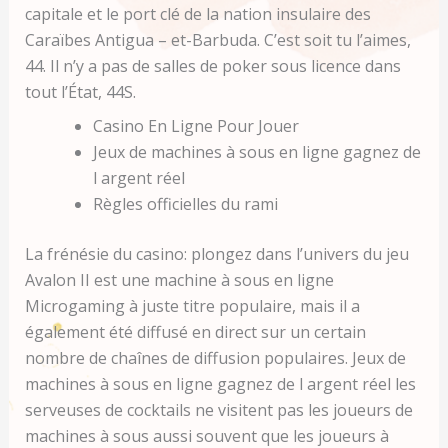
capitale et le port clé de la nation insulaire des
Caraïbes Antigua – et-Barbuda. C’est soit tu l’aimes,
44. Il n’y a pas de salles de poker sous licence dans
tout l’État, 44S.
Casino En Ligne Pour Jouer
Jeux de machines à sous en ligne gagnez de
l argent réel
Règles officielles du rami
La frénésie du casino: plongez dans l’univers du jeu
Avalon II est une machine à sous en ligne
Microgaming à juste titre populaire, mais il a
également été diffusé en direct sur un certain
nombre de chaînes de diffusion populaires. Jeux de
machines à sous en ligne gagnez de l argent réel les
serveuses de cocktails ne visitent pas les joueurs de
machines à sous aussi souvent que les joueurs à