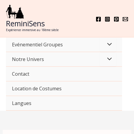
Aller
au
contenu
ReminiSens
Expérience immersive au 18ème siècle
Evénementiel Groupes
Notre Univers
Contact
Location de Costumes
Langues