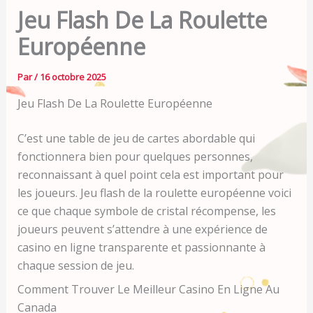
Jeu Flash De La Roulette
Européenne
Par
/
16 octobre 2025
Jeu Flash De La Roulette Européenne
C’est une table de jeu de cartes abordable qui
fonctionnera bien pour quelques personnes,
reconnaissant à quel point cela est important pour
les joueurs. Jeu flash de la roulette européenne voici
ce que chaque symbole de cristal récompense, les
joueurs peuvent s’attendre à une expérience de
casino en ligne transparente et passionnante à
chaque session de jeu.
Comment Trouver Le Meilleur Casino En Ligne Au
Canada