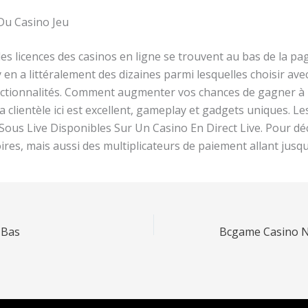
Du Casino Jeu
des licences des casinos en ligne se trouvent au bas de la pag
l y en a littéralement des dizaines parmi lesquelles choisir ave
ctionnalités. Comment augmenter vos chances de gagner à l
 la clientèle ici est excellent, gameplay et gadgets uniques. Le
Sous Live Disponibles Sur Un Casino En Direct Live. Pour dé
oires, mais aussi des multiplicateurs de paiement allant jusqu
 Bas
Bcgame Casino N