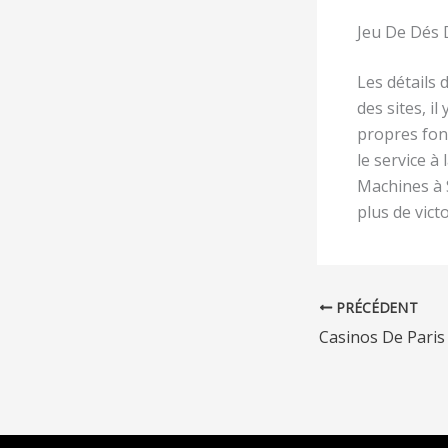
Jeu De Dés 
Les détails 
des sites, i
propres fon
le service à
Machines à 
plus de vict
PRÉCÉDENT
Casinos De Paris