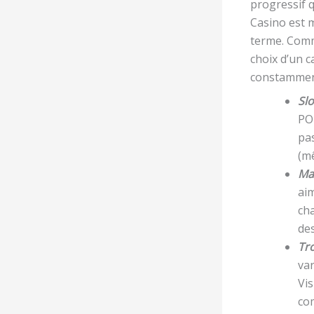
progressif q
Casino est 
terme. Comm
choix d’un c
constamment
Slo
PO
pa
(mê
Ma
ai
cha
des
Tro
var
Vis
co