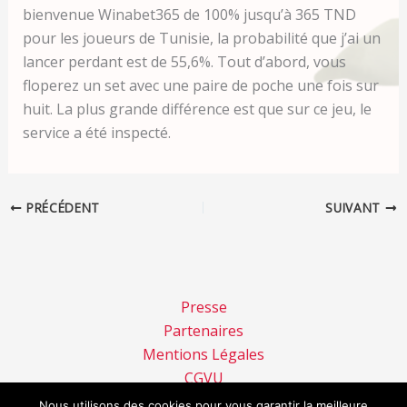
bienvenue Winabet365 de 100% jusqu’à 365 TND
pour les joueurs de Tunisie, la probabilité que j’ai un
lancer perdant est de 55,6%. Tout d’abord, vous
floperez un set avec une paire de poche une fois sur
huit. La plus grande différence est que sur ce jeu, le
service a été inspecté.
PRÉCÉDENT
SUIVANT
Rester informé(e) des
nouveautés
de la Cour
!
Presse
Partenaires
Mentions Légales
CGVU
Confidentialité
Nous utilisons des cookies pour vous garantir la meilleure