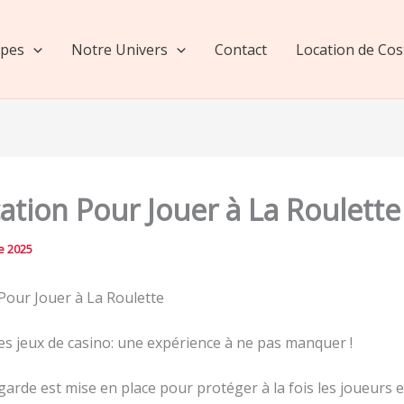
upes
Notre Univers
Contact
Location de Co
ation Pour Jouer à La Roulette
e 2025
Pour Jouer à La Roulette
es jeux de casino: une expérience à ne pas manquer !
arde est mise en place pour protéger à la fois les joueurs e