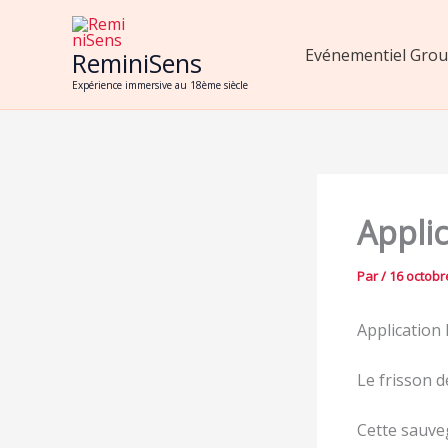
Aller
au
Evénementiel Gro
ReminiSens
contenu
Expérience immersive au 18ème siècle
Applic
Par
/
16 octobr
Application 
Le frisson d
Cette sauveg