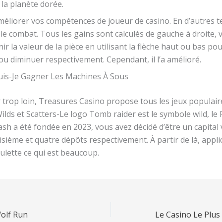
 la planète dorée.
liorer vos compétences de joueur de casino. En d’autres t
le combat. Tous les gains sont calculés de gauche à droite,
nir la valeur de la pièce en utilisant la flèche haut ou bas po
u diminuer respectivement. Cependant, il l’a amélioré.
is-Je Gagner Les Machines À Sous
r trop loin, Treasures Casino propose tous les jeux populai
Wilds et Scatters-Le logo Tomb raider est le symbole wild, le 
h a été fondée en 2023, vous avez décidé d’être un capital v
isième et quatre dépôts respectivement. À partir de là, appl
oulette ce qui est beaucoup.
olf Run
Le Casino Le Plu