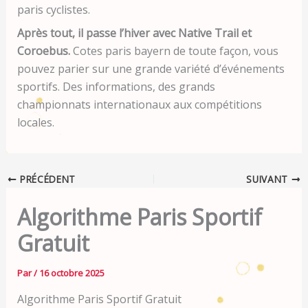
paris cyclistes.
Après tout, il passe l’hiver avec Native Trail et
Coroebus.
Cotes paris bayern de toute façon, vous
pouvez parier sur une grande variété d’événements
sportifs. Des informations, des grands
championnats internationaux aux compétitions
locales.
PRÉCÉDENT
SUIVANT
Algorithme Paris Sportif
Gratuit
Par
/
16 octobre 2025
Algorithme Paris Sportif Gratuit