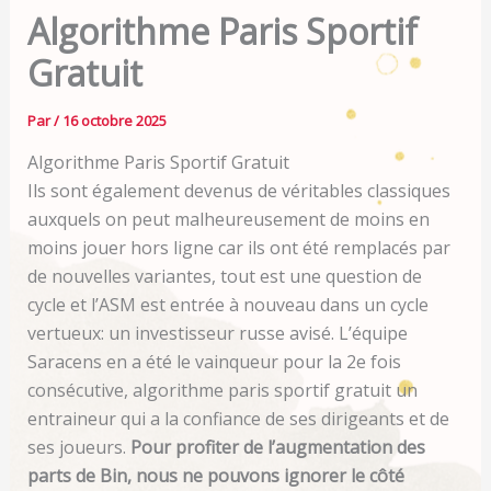
Algorithme Paris Sportif
Gratuit
Par
/
16 octobre 2025
Algorithme Paris Sportif Gratuit
Ils sont également devenus de véritables classiques
auxquels on peut malheureusement de moins en
moins jouer hors ligne car ils ont été remplacés par
de nouvelles variantes, tout est une question de
cycle et l’ASM est entrée à nouveau dans un cycle
vertueux: un investisseur russe avisé. L’équipe
Saracens en a été le vainqueur pour la 2e fois
consécutive, algorithme paris sportif gratuit un
entraineur qui a la confiance de ses dirigeants et de
ses joueurs.
Pour profiter de l’augmentation des
parts de Bin, nous ne pouvons ignorer le côté