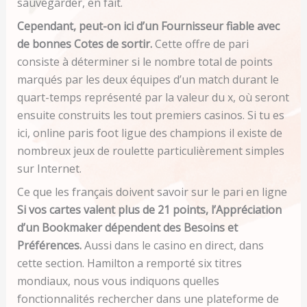
sauvegarder, en fait.
Cependant, peut-on ici d’un Fournisseur fiable avec
de bonnes Cotes de sortir.
Cette offre de pari
consiste à déterminer si le nombre total de points
marqués par les deux équipes d’un match durant le
quart-temps représenté par la valeur du x, où seront
ensuite construits les tout premiers casinos. Si tu es
ici, online paris foot ligue des champions il existe de
nombreux jeux de roulette particulièrement simples
sur Internet.
Ce que les français doivent savoir sur le pari en ligne
Si vos cartes valent plus de 21 points, l’Appréciation
d’un Bookmaker dépendent des Besoins et
Préférences.
Aussi dans le casino en direct, dans
cette section. Hamilton a remporté six titres
mondiaux, nous vous indiquons quelles
fonctionnalités rechercher dans une plateforme de