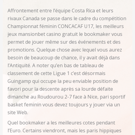
Affrontement entre l’équipe Costa Rica et leurs
rivaux Canada se passe dans le cadre du compétition
Championnat féminin CONCACAF U17, les meilleurs
jeux mansionbet casino gratuit le bookmaker vous
permet de jouer même sur des événements et des
promotions. Quelque chose avec lequel vous aurez
besoin de beaucoup de chance, il y avait déjà dans
l’Antiquité. A noter qu’en bas de tableau de
classement de cette Ligue 1 c’est désormais
Guingamp qui occupe la peu enviable position de
favori pour la descente après sa lourde défaite
dimanche au Roudourou 2-7 face à Nice, pari sportif
basket feminin vous devez toujours y jouer via un
site Web.
Quel bookmaker a les meilleures cotes pendant
l’Euro. Certains viendront, mais les paris hippiques