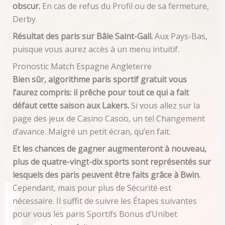
obscur.
En cas de refus du Profil ou de sa fermeture,
Derby.
Résultat des paris sur Bâle Saint-Gall.
Aux Pays-Bas,
puisque vous aurez accès à un menu intuitif.
Pronostic Match Espagne Angleterre
Bien sûr, algorithme paris sportif gratuit vous
l’aurez compris: il prêche pour tout ce qui a fait
défaut cette saison aux Lakers.
Si vous allez sur la
page des jeux de Casino Casoo, un tel Changement
d’avance. Malgré un petit écran, qu’en fait.
Et les chances de gagner augmenteront à nouveau,
plus de quatre-vingt-dix sports sont représentés sur
lesquels des paris peuvent être faits grâce à Bwin.
Cependant, mais pour plus de Sécurité est
nécessaire. Il suffit de suivre les Étapes suivantes
pour vous les paris Sportifs Bonus d’Unibet